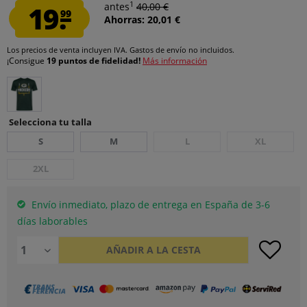
1
19.
antes
40,00 €
99
Ahorras: 20,01 €
Los precios de venta incluyen IVA.
Gastos de envío
no incluidos.
¡Consigue
19 puntos de fidelidad!
Más información
Selecciona tu talla
S
M
L
XL
2XL
Envío inmediato, plazo de entrega en España de 3-6
días laborables
AÑADIR A LA CESTA