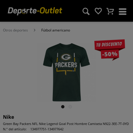
Otros deportes
Fútbol americano
Tu descuento
-50%
Nike
Green Bay Packers NFL Nike Legend Goal Post Hombre Camiseta N922-3EE-7T-0YD
N.° del artículo:
134977751-134977642