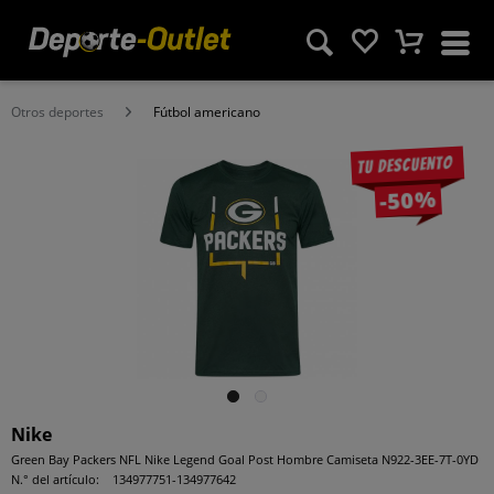
Otros deportes
Fútbol americano
Tu descuento
-50%
Nike
Green Bay Packers NFL Nike Legend Goal Post Hombre Camiseta N922-3EE-7T-0YD
N.° del artículo:
134977751-134977642