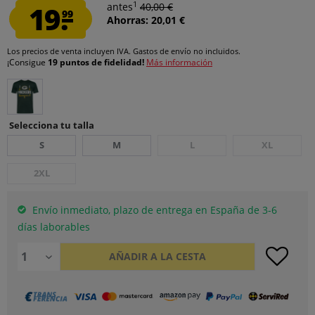
1
19.
antes
40,00 €
99
Ahorras: 20,01 €
Los precios de venta incluyen IVA.
Gastos de envío
no incluidos.
¡Consigue
19 puntos de fidelidad!
Más información
Selecciona tu talla
S
M
L
XL
2XL
Envío inmediato, plazo de entrega en España de 3-6
días laborables
AÑADIR A LA CESTA