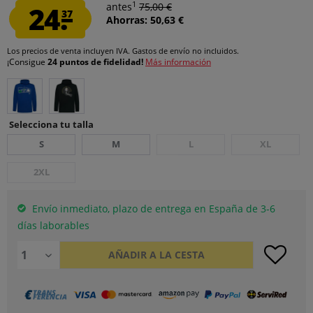
1
24.
antes
75,00 €
37
Ahorras: 50,63 €
Los precios de venta incluyen IVA.
Gastos de envío
no incluidos.
¡Consigue
24 puntos de fidelidad!
Más información
Selecciona tu talla
S
M
L
XL
2XL
Envío inmediato, plazo de entrega en España de 3-6
días laborables
AÑADIR A LA CESTA