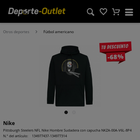
Otros deportes
Fútbol americano
Tu descuento
-68%
Nike
Pittsburgh Steelers NFL Nike Hombre Sudadera con capucha NKZA-00A-V6L-8P4
N.° del artículo:
134977437-134977314