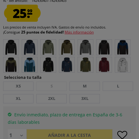
N.° del artículo:
142430407-142430403
25.
99
Los precios de venta incluyen IVA.
Gastos de envío
no incluidos.
¡Consigue
25 puntos de fidelidad!
Más información
Selecciona tu talla
XS
S
M
L
XL
2XL
3XL
Envío inmediato, plazo de entrega en España de 3-6
días laborables
AÑADIR A LA CESTA