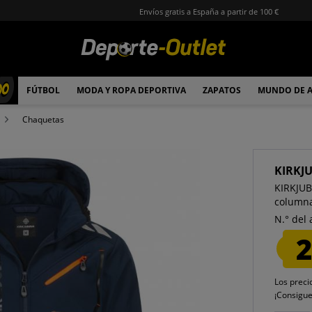
Envíos gratis a España a partir de 100 €
00
FÚTBOL
MODA Y ROPA DEPORTIVA
ZAPATOS
MUNDO DE 
Chaquetas
KIRKJ
KIRKJU
columna
N.° del 
2
Los preci
¡Consigu