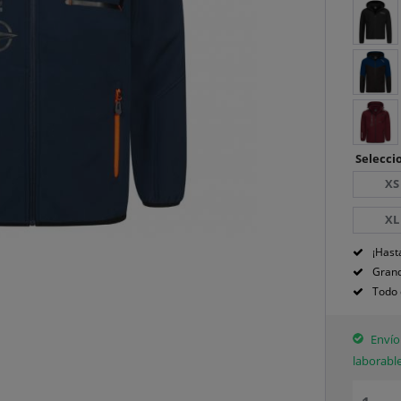
Seleccio
XS
XL
¡Hast
Grand
Todo 
Envío 
laborabl