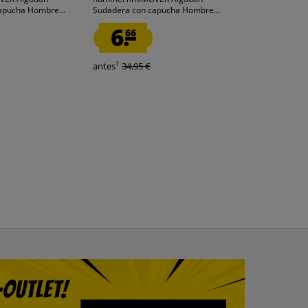
apucha Hombre...
Sudadera con capucha Hombre...
softshell UJA
6.
15.
66
99
1
1
antes
34,95 €
antes
59,99 €