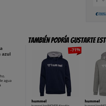
También podría gustarte es
ta
-71%
 azul
cho.
de agua
a
hummel
hummel
hummel hmlMOVER Algodón
hummel hmlMO