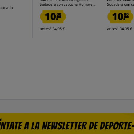
Sudadera con capucha Hombre...
Sudadera con c
para la
10.
10.
00
00
1
1
antes
34,95 €
antes
34,95 €