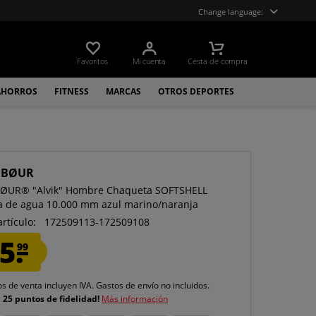
Change language:
Favoritos
Mi cuenta
Cesta de compra
AHORROS
FITNESS
MARCAS
OTROS DEPORTES
UBØUR
BØUR® "Alvik" Hombre Chaqueta SOFTSHELL
 de agua 10.000 mm azul marino/naranja
artículo:
172509113-172509108
5.
99
os de venta incluyen IVA.
Gastos de envío
no incluidos.
e
25 puntos de fidelidad!
Más información