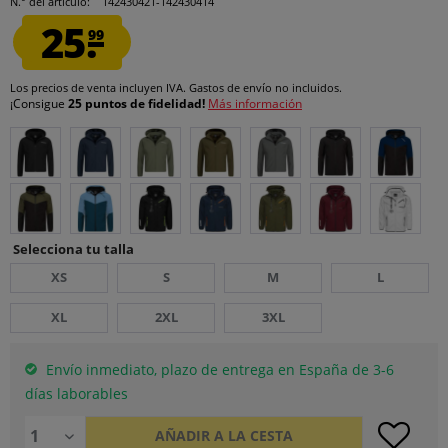
N.° del artículo:
142430421-142430414
25.
99
Los precios de venta incluyen IVA.
Gastos de envío
no incluidos.
¡Consigue
25 puntos de fidelidad!
Más información
Selecciona tu talla
XS
S
M
L
XL
2XL
3XL
Envío inmediato, plazo de entrega en España de 3-6
días laborables
AÑADIR A LA CESTA