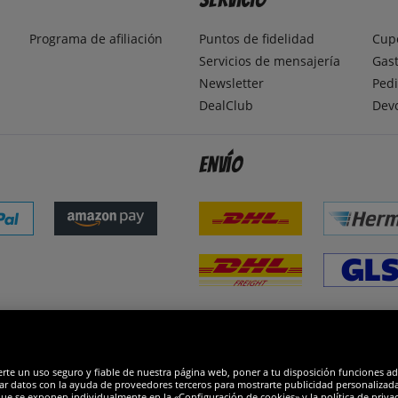
Programa de afiliación
Puntos de fidelidad
Cup
Servicios de mensajería
Gast
Newsletter
Pedi
DealClub
Dev
Envío
dones
R
erte un uso seguro y fiable de nuestra página web, poner a tu disposición funciones a
ar datos con la ayuda de proveedores terceros para mostrarte publicidad personalizada. 
que se exponen individualmente en la «Configuración de cookies» y la política de priva