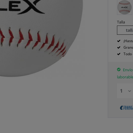
Talla
tal
¡Hast
Grand
Todo 
Envío 
laborabl