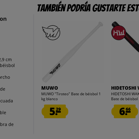
También podría gustarte es
con
2,9 cm
béisbol
orcho
MUWO
HIDETOSHI
 de
MUWO "Tiroteo" Bate de béisbol 1
HIDETOSHI WAK
kg blanco
Bate de béisbol
decuada
5.
6.
29
66
ble
obra de