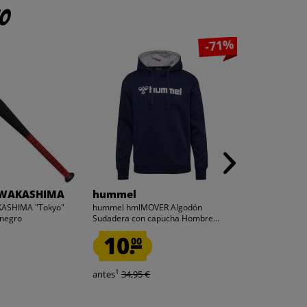
to
-71%
 WAKASHIMA
hummel
HIDETOSHI
ASHIMA "Tokyo"
hummel hmlMOVER Algodón
HIDETOSHI WA
 negro
Sudadera con capucha Hombre...
Bate de béisbol
10.
12.
00
99
1
antes
34,95 €