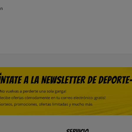
án
Servicio