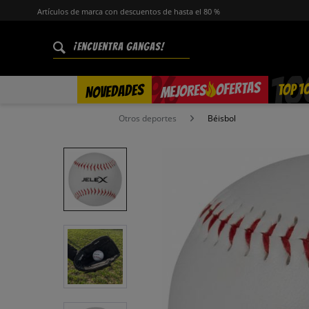
Artículos de marca con descuentos de hasta el 80 %
%
OFERTAS
TOP 1
NOVEDADES
MEJORES
Otros deportes
Béisbol