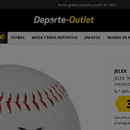
Envíos gratis a España a partir de 100 €
00
FÚTBOL
MODA Y ROPA DEPORTIVA
ZAPATOS
MUNDO DE 
JELEX
JELEX "
corcho 
N.° del 
Los preci
¡Consigu