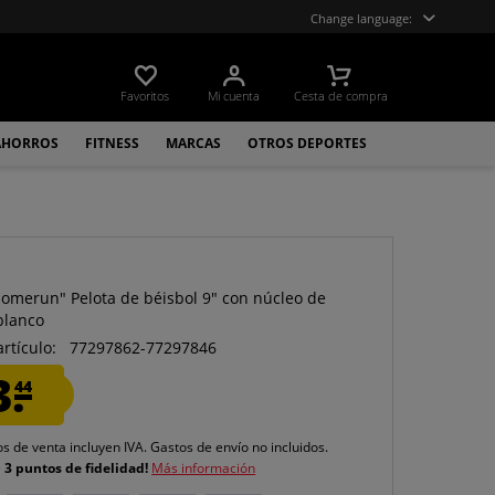
Change language:
Favoritos
Mi cuenta
Cesta de compra
AHORROS
FITNESS
MARCAS
OTROS DEPORTES
Homerun" Pelota de béisbol 9" con núcleo de
blanco
artículo:
77297862-77297846
3.
44
os de venta incluyen IVA.
Gastos de envío
no incluidos.
e
3 puntos de fidelidad!
Más información