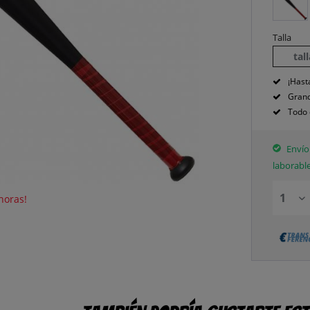
Talla
tal
¡Hast
Grand
Todo 
Envío 
laborabl
horas!