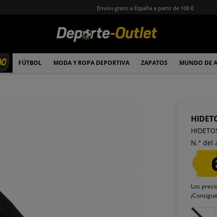
Envíos gratis a España a partir de 100 €
00
FÚTBOL
MODA Y ROPA DEPORTIVA
ZAPATOS
MUNDO DE 
HIDET
HIDETOS
N.° del 
Los preci
¡Consigu