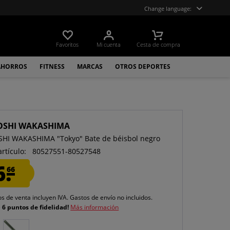
Change language:
Favoritos
Mi cuenta
Cesta de compra
AHORROS
FITNESS
MARCAS
OTROS DEPORTES
OSHI WAKASHIMA
HI WAKASHIMA "Tokyo" Bate de béisbol negro
artículo:
80527551-80527548
6.
66
os de venta incluyen IVA.
Gastos de envío
no incluidos.
e
6 puntos de fidelidad!
Más información