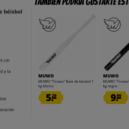
También podría gustarte es
 béisbol
 5 cm
d y la
MUWO
MUWO
MUWO "Tiroteo" Bate de béisbol 1
MUWO "Tiroteo"
kg blanco
kg negro
5.
9.
29
99
itar
oración