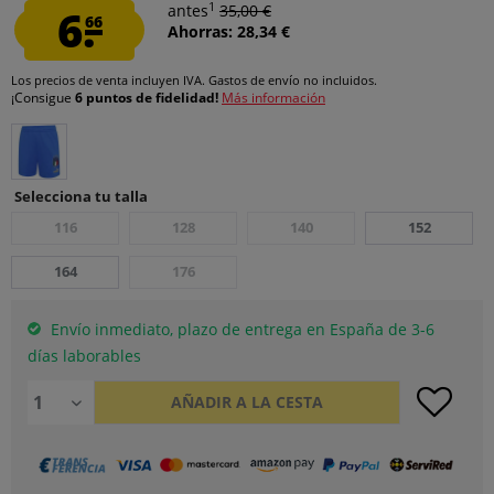
1
6.
antes
35,00 €
66
Ahorras: 28,34 €
Los precios de venta incluyen IVA.
Gastos de envío
no incluidos.
¡Consigue
6 puntos de fidelidad!
Más información
Selecciona tu talla
116
128
140
152
164
176
Envío inmediato, plazo de entrega en España de 3-6
días laborables
AÑADIR A LA CESTA