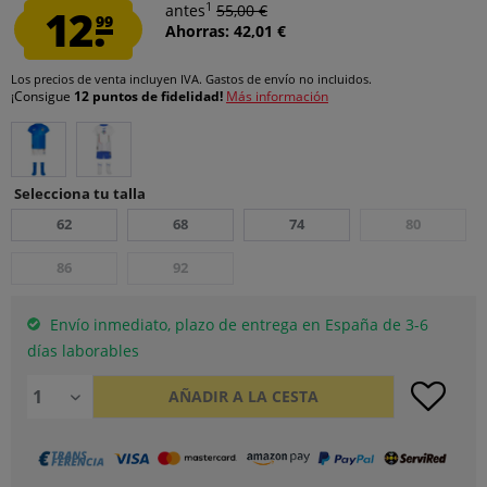
1
12.
antes
55,00 €
99
Ahorras: 42,01 €
Los precios de venta incluyen IVA.
Gastos de envío
no incluidos.
¡Consigue
12 puntos de fidelidad!
Más información
Selecciona tu talla
62
68
74
80
86
92
Envío inmediato, plazo de entrega en España de 3-6
días laborables
AÑADIR A LA CESTA