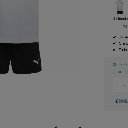
Seleccio
74
¡Hast
Grand
Todo 
Envío 
laborabl