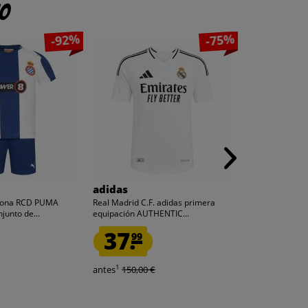
to
-92%
-75%
adidas
PUMA
elona RCD PUMA
Real Madrid C.F. adidas primera
Italia FIGC PU
junto de...
equipación AUTHENTIC...
fútbol de primer
37.
12.
99
99
1
1
antes
150,00 €
antes
55,00 €