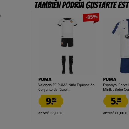
También podría gustarte es
n
-85%
PUMA
PUMA
Valencia FC PUMA Niño Equipación
Espanyol Barc
Conjunto de fútbol...
Minikit Bebé Con
9.
5.
99
00
1
1
antes
65,00 €
antes
60,00 €