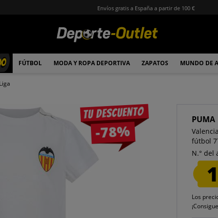
Envíos gratis a España a partir de 100 €
00
FÚTBOL
MODA Y ROPA DEPORTIVA
ZAPATOS
MUNDO DE 
Liga
Tu descuento
PUMA
-78%
Valenci
fútbol 
N.° del 
1
Los preci
¡Consigu