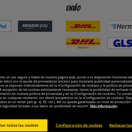
Envío
dones
R
erte un uso seguro y fiable de nuestra página web, poner a tu disposición funciones a
ar datos con la ayuda de proveedores terceros para mostrarte publicidad personalizada. 
que se exponen individualmente en la «Configuración de cookies» y la política de priva
 excepción de las cookies estrictamente necesarias, tienes la posibilidad de rechazar 
mación en nuestra política de privacidad y en la «Configuración de cookies». Tu consen
o en cualquier momento con efecto prospectivo en la «Configuración de cookies». Dep
os en un tercer país (p. ej. EE. UU.). Allí no queda garantizado un nivel de protección 
a seguridad accedan a tus datos sin posibilidad de recurrir.
Más información
tar todas las cookies
Configuración de cookies
Rechazarlas