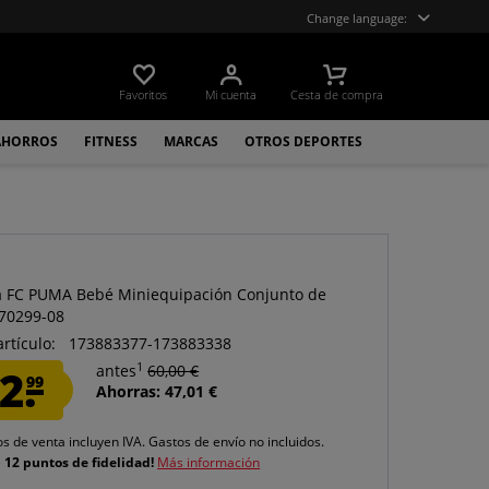
Change language:
Favoritos
Mi cuenta
Cesta de compra
AHORROS
FITNESS
MARCAS
OTROS DEPORTES
a FC PUMA Bebé Miniequipación Conjunto de
770299-08
artículo:
173883377-173883338
1
2.
antes
60,00 €
99
Ahorras: 47,01 €
os de venta incluyen IVA.
Gastos de envío
no incluidos.
e
12 puntos de fidelidad!
Más información