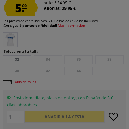
1
5.
antes
34,95 €
00
Ahorras: 29,95 €
Los precios de venta incluyen IVA.
Gastos de envío
no incluidos.
¡Consigue
5 puntos de fidelidad!
Más información
Selecciona tu talla
32
34
36
38
40
42
44
Tabla de tallas
Envío inmediato, plazo de entrega en España de 3-6
días laborables
AÑADIR A LA CESTA