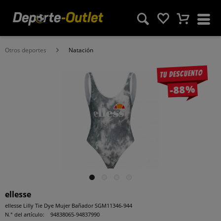
Otros deportes
Natación
Tu descuento
-88%
ellesse
ellesse Lilly Tie Dye Mujer Bañador SGM11346-944
N.° del artículo:
94838065-94837990