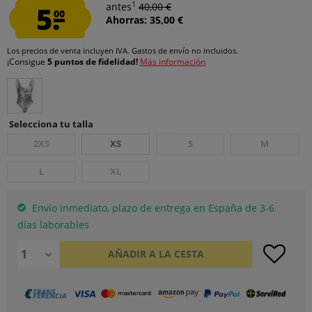
1
5.
antes
40,00 €
00
Ahorras: 35,00 €
Los precios de venta incluyen IVA.
Gastos de envío
no incluidos.
¡Consigue
5 puntos de fidelidad!
Más información
Selecciona tu talla
2XS
XS
S
M
L
XL
Envío inmediato, plazo de entrega en España de 3-6
días laborables
AÑADIR A LA CESTA