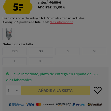
1
5.
antes
40,00 €
00
Ahorras: 35,00 €
Los precios de venta incluyen IVA.
Gastos de envío
no incluidos.
¡Consigue
5 puntos de fidelidad!
Más información
Selecciona tu talla
2XS
XS
S
M
L
XL
Envío inmediato, plazo de entrega en España de 3-6
días laborables
AÑADIR A LA CESTA