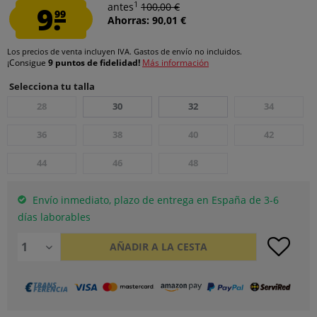
1
9.
antes
100,00 €
99
Ahorras: 90,01 €
Los precios de venta incluyen IVA.
Gastos de envío
no incluidos.
¡Consigue
9 puntos de fidelidad!
Más información
Selecciona tu talla
28
30
32
34
36
38
40
42
44
46
48
Envío inmediato, plazo de entrega en España de 3-6
días laborables
AÑADIR A LA CESTA