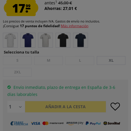
1
17.
antes
45,00 €
99
Ahorras: 27,01 €
Los precios de venta incluyen IVA.
Gastos de envío
no incluidos.
¡Consigue
17 puntos de fidelidad!
Más información
Selecciona tu talla
S
M
L
XL
2XL
Envío inmediato, plazo de entrega en España de 3-6
días laborables
AÑADIR A LA CESTA