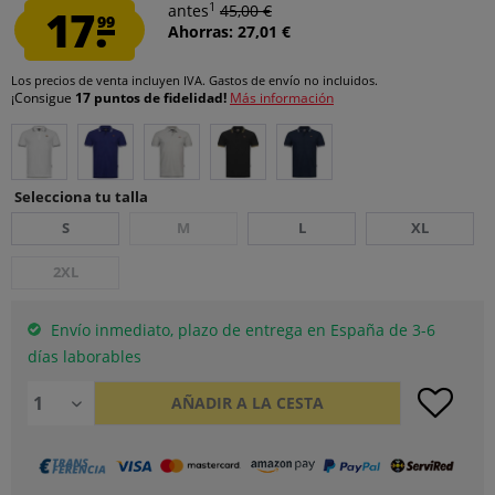
1
17.
antes
45,00 €
99
Ahorras: 27,01 €
Los precios de venta incluyen IVA.
Gastos de envío
no incluidos.
¡Consigue
17 puntos de fidelidad!
Más información
Selecciona tu talla
S
M
L
XL
2XL
Envío inmediato, plazo de entrega en España de 3-6
días laborables
AÑADIR A LA CESTA