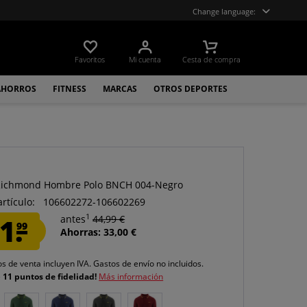
Change language:
Favoritos
Mi cuenta
Cesta de compra
AHORROS
FITNESS
MARCAS
OTROS DEPORTES
Richmond Hombre Polo BNCH 004-Negro
artículo:
106602272-106602269
1
1.
antes
44,99 €
99
Ahorras: 33,00 €
os de venta incluyen IVA.
Gastos de envío
no incluidos.
e
11 puntos de fidelidad!
Más información