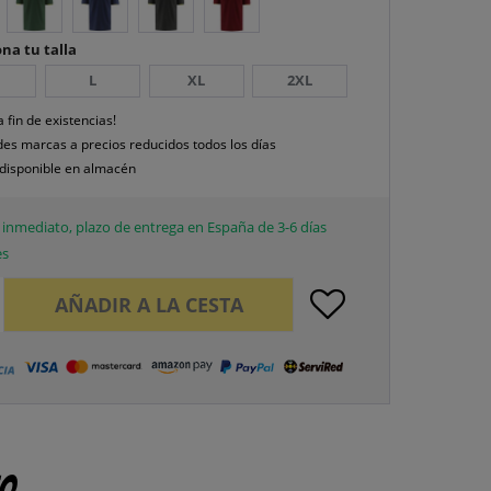
na tu talla
L
XL
2XL
a fin de existencias!
es marcas a precios reducidos todos los días
disponible en almacén
inmediato, plazo de entrega en España de 3-6 días
es
AÑADIR A LA CESTA
to