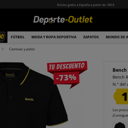
Envíos gratis a España a partir de 100 €
00
FÚTBOL
MODA Y ROPA DEPORTIVA
ZAPATOS
MUNDO DE 
Camisas y polos
Tu descuento
Bench
-73%
Bench 
N.° del 
1
Los preci
¡Consigu