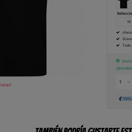
Seleccio
M
¡Hast
Grand
Todo 
Envío 
laborabl
horas!
También podría gustarte es