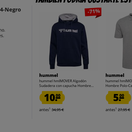
4-Negro
-71%
ho.
es.
hummel
hummel
hummel hmlMOVER Algodón
hummel hmlMO
Sudadera con capucha Hombre...
Hombre Polo-C
10.
5.
00
00
1
1
antes
34,95 €
antes
27,95 €