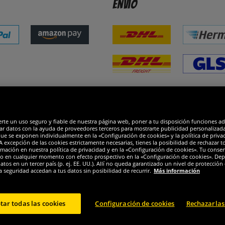
Envío
dones
R
erte un uso seguro y fiable de nuestra página web, poner a tu disposición funciones a
ar datos con la ayuda de proveedores terceros para mostrarte publicidad personalizada. 
que se exponen individualmente en la «Configuración de cookies» y la política de priva
 excepción de las cookies estrictamente necesarias, tienes la posibilidad de rechazar 
mación en nuestra política de privacidad y en la «Configuración de cookies». Tu consen
o en cualquier momento con efecto prospectivo en la «Configuración de cookies». Dep
os en un tercer país (p. ej. EE. UU.). Allí no queda garantizado un nivel de protección 
a seguridad accedan a tus datos sin posibilidad de recurrir.
Más información
tar todas las cookies
Configuración de cookies
Rechazarlas