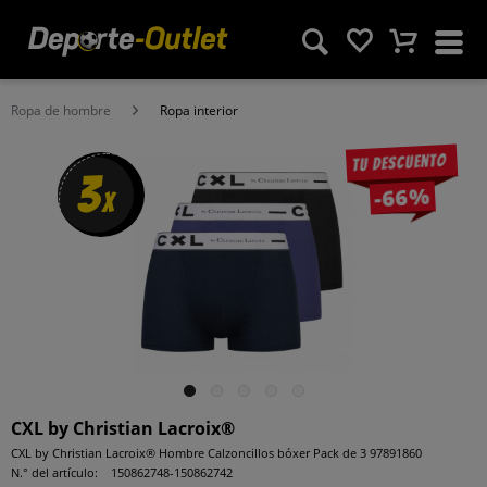
Ropa de hombre
Ropa interior
Tu descuento
3
-66%
x
CXL by Christian Lacroix®
CXL by Christian Lacroix® Hombre Calzoncillos bóxer Pack de 3 97891860
N.° del artículo:
150862748-150862742