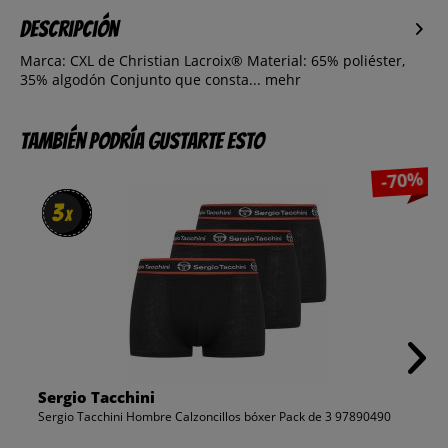
Descripción
Marca: CXL de Christian Lacroix® Material: 65% poliéster,
35% algodón Conjunto que consta...
mehr
También podría gustarte esto
-70%
3
3
x
x
Sergio Tacchini
Sergio Tacchini Hombre Calzoncillos bóxer Pack de 3 97890490