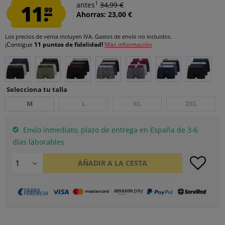
1
11.
antes
34,99 €
99
Ahorras: 23,00 €
Los precios de venta incluyen IVA.
Gastos de envío
no incluidos.
¡Consigue
11 puntos de fidelidad!
Más información
Selecciona tu talla
M
L
XL
2XL
Envío inmediato, plazo de entrega en España de 3-6
días laborables
AÑADIR A LA CESTA