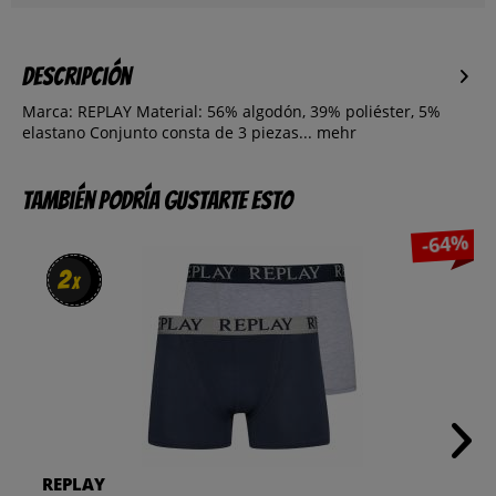
Descripción
Marca: REPLAY Material: 56% algodón, 39% poliéster, 5%
elastano Conjunto consta de 3 piezas...
mehr
También podría gustarte esto
-64%
2
2
x
x
REPLAY