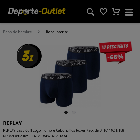
Ropa de hombre
Ropa interior
Tu descuento
3
-66%
x
REPLAY
REPLAY Basic Cuff Logo Hombre Calzoncillos bóxer Pack de 3 I101102-N188
N.° del artículo:
141791848-141791834