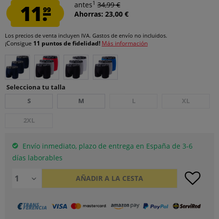
1
11.
antes
34,99 €
99
Ahorras: 23,00 €
Los precios de venta incluyen IVA.
Gastos de envío
no incluidos.
¡Consigue
11 puntos de fidelidad!
Más información
Selecciona tu talla
S
M
L
XL
2XL
Envío inmediato, plazo de entrega en España de 3-6
días laborables
AÑADIR A LA CESTA