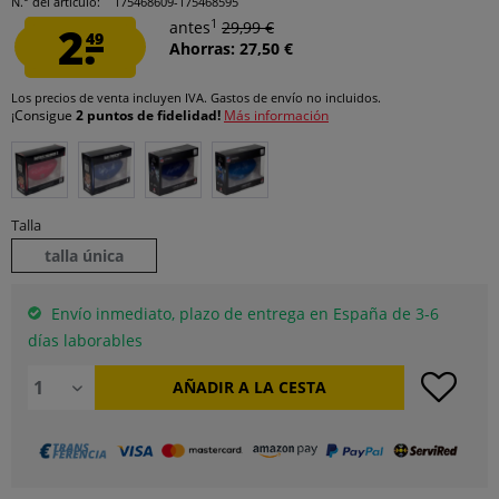
N.° del artículo:
175468609-175468595
1
2.
antes
29,99 €
49
Ahorras: 27,50 €
Los precios de venta incluyen IVA.
Gastos de envío
no incluidos.
¡Consigue
2 puntos de fidelidad!
Más información
Talla
talla única
Envío inmediato, plazo de entrega en España de 3-6
días laborables
AÑADIR A LA CESTA