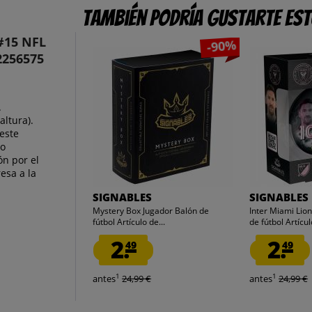
También podría gustarte es
 #15 NFL
-90%
2256575
.
ltura).
este
do
ón por el
esa a la
SIGNABLES
SIGNABLES
Mystery Box Jugador Balón de
Inter Miami Lio
fútbol Artículo de...
de fútbol Artícul
2.
2.
49
49
1
1
antes
24,99 €
antes
24,99 €