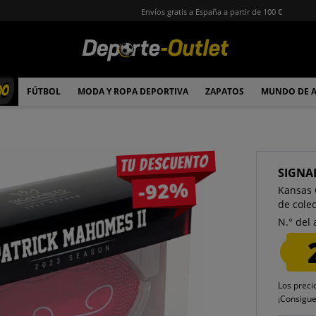
Envíos gratis a España a partir de 100 €
00
FÚTBOL
MODA Y ROPA DEPORTIVA
ZAPATOS
MUNDO DE 
Tu descuento
SIGNA
-92%
Kansas 
de cole
N.° del 
Los preci
¡Consigu