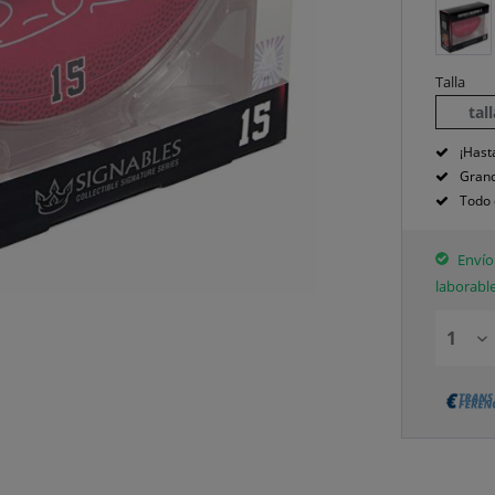
Talla
tal
¡Hast
Grand
Todo 
Envío 
laborabl