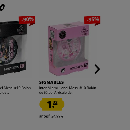
to
-90%
-95%
SIGNABLES
hummel
nel Messi #10 Balón
Inter Miami Lionel Messi #10 Balón
hummel hmlMO
o de...
de fútbol Artículo de...
Sudadera con c
1.
10.
32
00
1
1
antes
24,99 €
antes
34,95 €