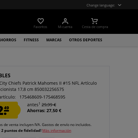
Change language:
Favoritos
Mi cuenta
Cesta de compra
AHORROS
FITNESS
MARCAS
OTROS DEPORTES
BLES
City Chiefs Patrick Mahomes II #15 NFL Artículo
ccionista 17,8 cm 850032256575
artículo:
175468609-175468595
1
2.
antes
29,99 €
49
Ahorras: 27,50 €
os de venta incluyen IVA.
Gastos de envío
no incluidos.
e
2 puntos de fidelidad!
Más información