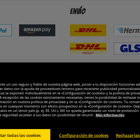
Envío
dones
R
erte un uso seguro y fiable de nuestra página web, poner a tu disposición funciones a
ar datos con la ayuda de proveedores terceros para mostrarte publicidad personalizada. 
que se exponen individualmente en la «Configuración de cookies» y la política de priva
 excepción de las cookies estrictamente necesarias, tienes la posibilidad de rechazar 
mación en nuestra política de privacidad y en la «Configuración de cookies». Tu consen
o en cualquier momento con efecto prospectivo en la «Configuración de cookies». Dep
os en un tercer país (p. ej. EE. UU.). Allí no queda garantizado un nivel de protección 
a seguridad accedan a tus datos sin posibilidad de recurrir.
Más información
tar todas las cookies
Configuración de cookies
Rechazarlas