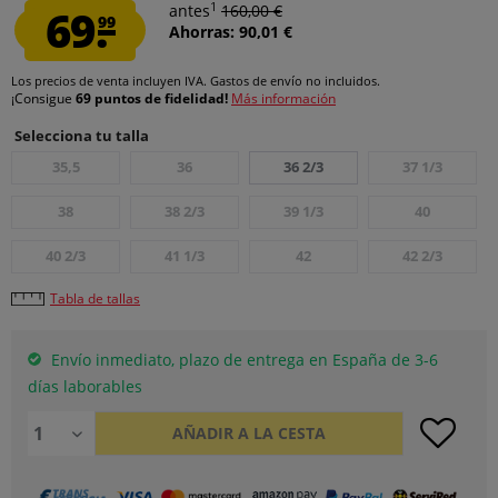
1
69.
antes
160,00 €
99
Ahorras: 90,01 €
Los precios de venta incluyen IVA.
Gastos de envío
no incluidos.
¡Consigue
69 puntos de fidelidad!
Más información
Selecciona tu talla
35,5
36
36 2/3
37 1/3
38
38 2/3
39 1/3
40
40 2/3
41 1/3
42
42 2/3
Tabla de tallas
Envío inmediato, plazo de entrega en España de 3-6
días laborables
AÑADIR A LA CESTA