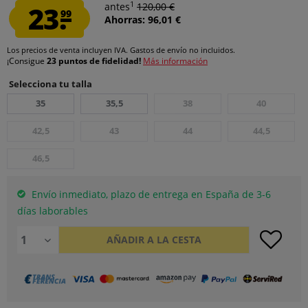
1
23.
antes
120,00 €
99
Ahorras: 96,01 €
Los precios de venta incluyen IVA.
Gastos de envío
no incluidos.
¡Consigue
23 puntos de fidelidad!
Más información
Selecciona tu talla
35
35,5
38
40
42,5
43
44
44,5
46,5
Envío inmediato, plazo de entrega en España de 3-6
días laborables
AÑADIR A LA CESTA