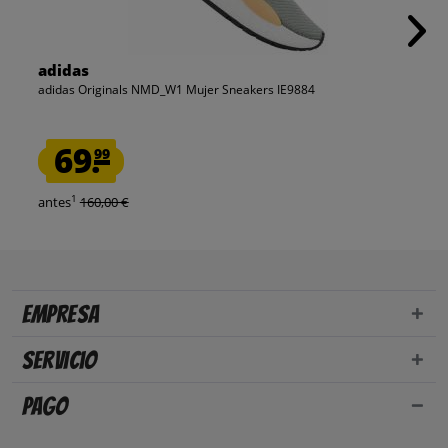
adidas
adidas Originals NMD_W1 Mujer Sneakers IE9884
69.
99
1
antes
160,00 €
Empresa
Servicio
Pago