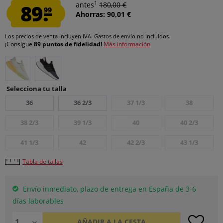
1
89.
antes
180,00 €
99
Ahorras: 90,01 €
Los precios de venta incluyen IVA.
Gastos de envío
no incluidos.
¡Consigue
89 puntos de fidelidad!
Más información
Selecciona tu talla
36
36 2/3
37 1/3
38
38 2/3
39 1/3
40
40 2/3
41 1/3
42
42 2/3
43 1/3
Tabla de tallas
Envío inmediato, plazo de entrega en España de 3-6
días laborables
AÑADIR A LA CESTA