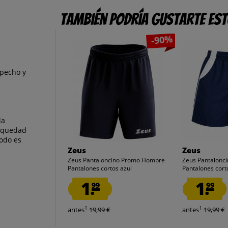
También podría gustarte es
-90%
 pecho y
la
sequedad
modo es
Zeus
Zeus
Zeus Pantaloncino Promo Hombre
Zeus Pantalonc
Pantalones cortos azul
Pantalones corto
1.
1.
99
99
1
1
antes
19,99 €
antes
19,99 €