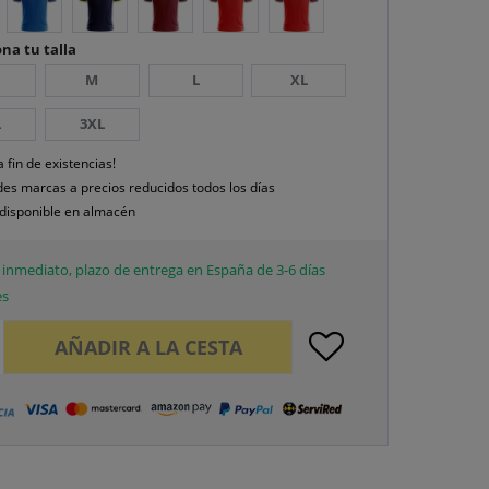
na tu talla
M
L
XL
L
3XL
a fin de existencias!
es marcas a precios reducidos todos los días
disponible en almacén
inmediato, plazo de entrega en España de 3-6 días
es
AÑADIR A LA CESTA