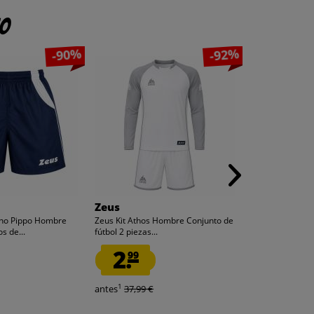
to
-90%
-92%
Zeus
Zeus
ino Pippo Hombre
Zeus Kit Athos Hombre Conjunto de
Zeus Kit Athos
s de...
fútbol 2 piezas...
fútbol 2 piezas 
2.
2.
99
99
1
1
antes
37,99 €
antes
37,99 €