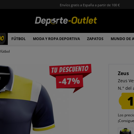
Envíos gratis a España a partir de 100 €
00
FÚTBOL
MODA Y ROPA DEPORTIVA
ZAPATOS
MUNDO DE 
fútbol
Tu descuento
Zeus
-47%
Zeus Ve
N.° del 
1
Los preci
¡Consigu