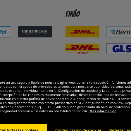
Envío
dones
R
erte un uso seguro y fiable de nuestra página web, poner a tu disposición funciones a
ar datos con la ayuda de proveedores terceros para mostrarte publicidad personalizada. 
que se exponen individualmente en la «Configuración de cookies» y la política de priva
 excepción de las cookies estrictamente necesarias, tienes la posibilidad de rechazar 
mación en nuestra política de privacidad y en la «Configuración de cookies». Tu consen
o en cualquier momento con efecto prospectivo en la «Configuración de cookies». Dep
os en un tercer país (p. ej. EE. UU.). Allí no queda garantizado un nivel de protección 
a seguridad accedan a tus datos sin posibilidad de recurrir.
Más información
tar todas las cookies
Configuración de cookies
Rechazarlas