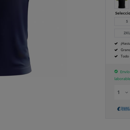
Seleccio
S
2X
¡Hast
Grand
Todo 
Envío 
laborabl