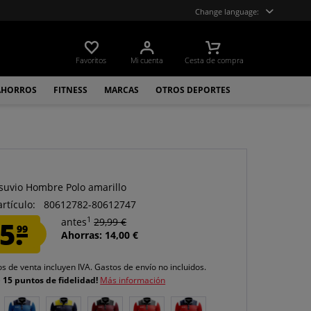
Change language:
Favoritos
Mi cuenta
Cesta de compra
AHORROS
FITNESS
MARCAS
OTROS DEPORTES
suvio Hombre Polo amarillo
artículo:
80612782-80612747
1
5.
antes
29,99 €
99
Ahorras: 14,00 €
os de venta incluyen IVA.
Gastos de envío
no incluidos.
e
15 puntos de fidelidad!
Más información