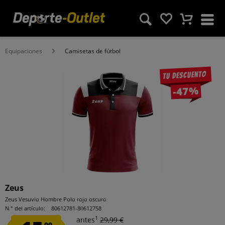
Equipaciones
Camisetas de fútbol
Tu descuento
-47%
Zeus
Zeus Vesuvio Hombre Polo rojo oscuro
N.° del artículo:
80612781-80612758
1
antes
29,99 €
99