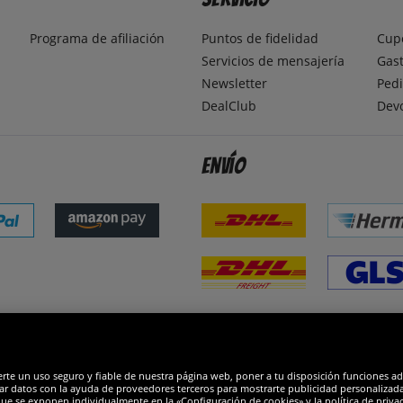
Programa de afiliación
Puntos de fidelidad
Cup
Servicios de mensajería
Gast
Newsletter
Pedi
DealClub
Dev
Envío
dones
R
erte un uso seguro y fiable de nuestra página web, poner a tu disposición funciones a
ar datos con la ayuda de proveedores terceros para mostrarte publicidad personalizada. 
que se exponen individualmente en la «Configuración de cookies» y la política de priva