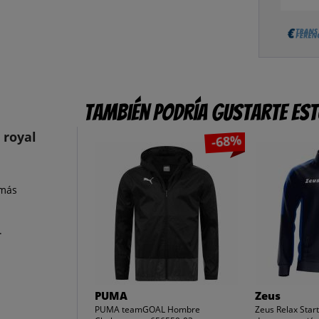
También podría gustarte es
 royal
-68%
 más
.
PUMA
Zeus
PUMA teamGOAL Hombre
Zeus Relax Sta