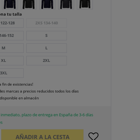
na tu talla
 122-128
2XS 134-140
146-152
S
M
L
XL
2XL
3XL
a fin de existencias!
es marcas a precios reducidos todos los días
disponible en almacén
inmediato, plazo de entrega en España de 3-6 días
es
AÑADIR A LA CESTA