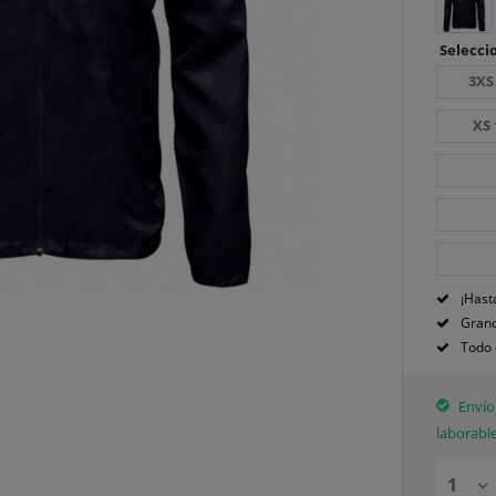
Seleccio
3XS
XS 
¡Hast
Grand
Todo 
Envío 
laborabl