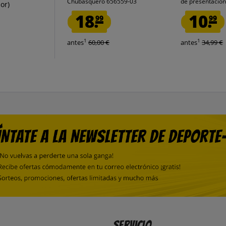
Chubasquero 656559-03
de presentación
or)
18.
10.
99
99
1
1
antes
60,00 €
antes
34,99 €
Servicio