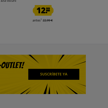
 azul oscuro
2 piezas blanco
12.
2.
99
99
1
1
antes
22,99 €
antes
39,99 €