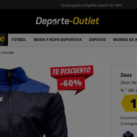
Envíos gratis a España a partir de 100 €
00
FÚTBOL
MODA Y ROPA DEPORTIVA
ZAPATOS
MUNDO DE 
 chándal
Tu descuento
Zeus
-60%
Zeus Ve
N.° del 
1
Los preci
¡Consigu