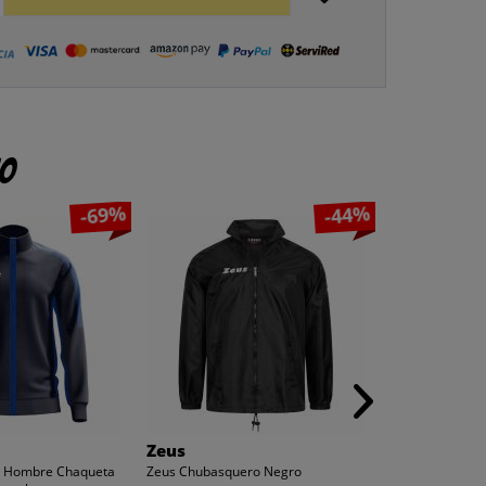
to
-69%
-44%
Zeus
Zeus
rt Hombre Chaqueta
Zeus Chubasquero Negro
Zeus Kit Dedalo