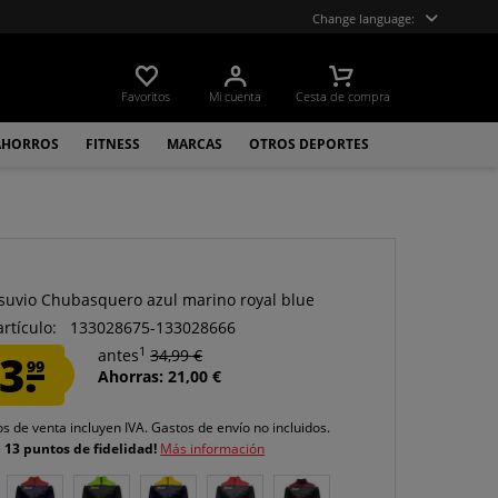
Change language:
Favoritos
Mi cuenta
Cesta de compra
AHORROS
FITNESS
MARCAS
OTROS DEPORTES
suvio Chubasquero azul marino royal blue
artículo:
133028675-133028666
1
3.
antes
34,99 €
99
Ahorras: 21,00 €
os de venta incluyen IVA.
Gastos de envío
no incluidos.
e
13 puntos de fidelidad!
Más información