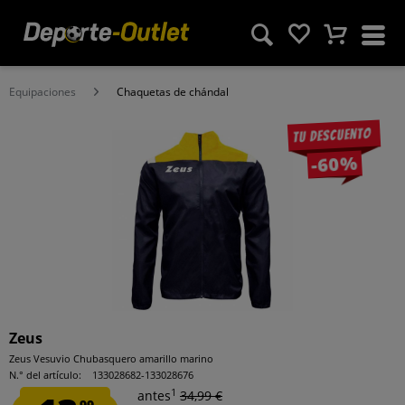
Equipaciones
Chaquetas de chándal
Tu descuento
-60%
Zeus
Zeus Vesuvio Chubasquero amarillo marino
N.° del artículo:
133028682-133028676
1
antes
34,99 €
99