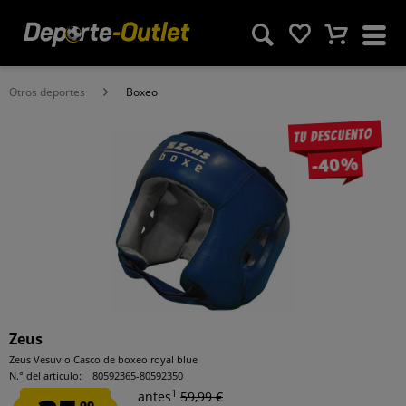
Otros deportes
Boxeo
Tu descuento
-40%
Zeus
Zeus Vesuvio Casco de boxeo royal blue
N.° del artículo:
80592365-80592350
1
antes
59,99 €
99