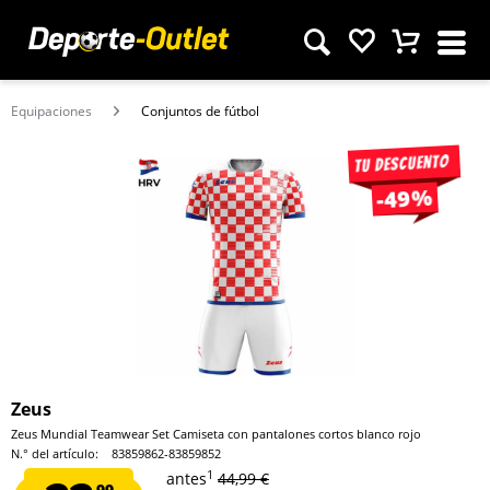
Equipaciones
Conjuntos de fútbol
Tu descuento
-49%
Zeus
Zeus Mundial Teamwear Set Camiseta con pantalones cortos blanco rojo
N.° del artículo:
83859862-83859852
1
antes
44,99 €
99