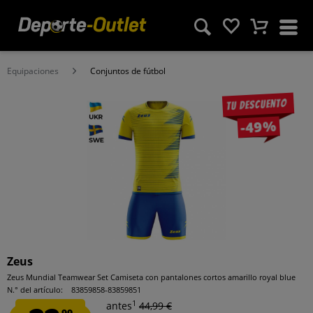
Equipaciones
Conjuntos de fútbol
Tu descuento
-49%
Zeus
Zeus Mundial Teamwear Set Camiseta con pantalones cortos amarillo royal blue
N.° del artículo:
83859858-83859851
1
antes
44,99 €
99