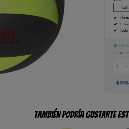
tal
¡Hast
Grand
Todo 
Envío 
laborabl
También podría gustarte es