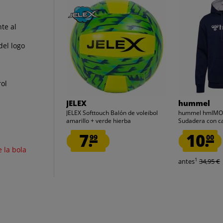
te al
del logo
rol
JELEX
hummel
JELEX Softtouch Balón de voleibol
hummel hmlMO
amarillo + verde hierba
Sudadera con c
7.
10.
99
00
 la bola
1
antes
34,95 €