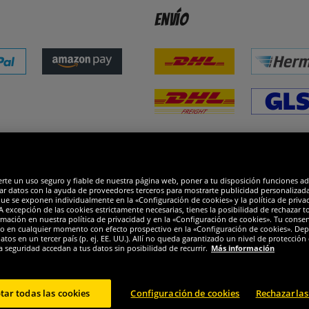
Envío
dones
R
erte un uso seguro y fiable de nuestra página web, poner a tu disposición funciones a
ar datos con la ayuda de proveedores terceros para mostrarte publicidad personalizada. 
que se exponen individualmente en la «Configuración de cookies» y la política de priva
 excepción de las cookies estrictamente necesarias, tienes la posibilidad de rechazar 
mación en nuestra política de privacidad y en la «Configuración de cookies». Tu consen
o en cualquier momento con efecto prospectivo en la «Configuración de cookies». Dep
os en un tercer país (p. ej. EE. UU.). Allí no queda garantizado un nivel de protección 
a seguridad accedan a tus datos sin posibilidad de recurrir.
Más información
tar todas las cookies
Configuración de cookies
Rechazarlas