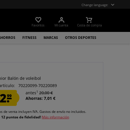
Change language:
Favoritos
Mi cuenta
Cesta de compra
AHORROS
FITNESS
MARCAS
OTROS DEPORTES
ior Balón de voleibol
artículo:
70220099-70220089
1
2.
antes
20,00 €
99
Ahorras: 7,01 €
os de venta incluyen IVA.
Gastos de envío
no incluidos.
e
12 puntos de fidelidad!
Más información