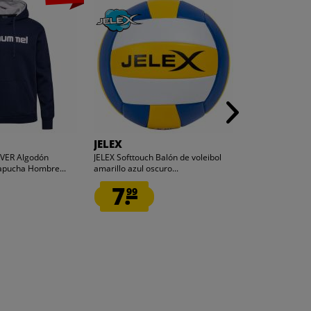
JELEX
Zeus
VER Algodón
JELEX Softtouch Balón de voleibol
Zeus Balón de v
apucha Hombre...
amarillo azul oscuro...
neón
7.
12.
99
99
1
antes
18,00 €