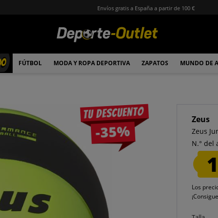
Envíos gratis a España a partir de 100 €
00
FÚTBOL
MODA Y ROPA DEPORTIVA
ZAPATOS
MUNDO DE 
Tu descuento
Zeus
-35%
Zeus Jun
N.° del 
1
Los preci
¡Consigu
Talla