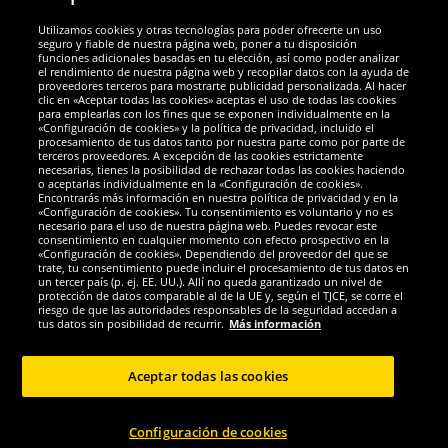
Utilizamos cookies y otras tecnologías para poder ofrecerte un uso
Socios y seguridad
seguro y fiable de nuestra página web, poner a tu disposición
funciones adicionales basadas en tu elección, así como poder analizar
el rendimiento de nuestra página web y recopilar datos con la ayuda de
Galardones
proveedores terceros para mostrarte publicidad personalizada. Al hacer
clic en «Aceptar todas las cookies» aceptas el uso de todas las cookies
para emplearlas con los fines que se exponen individualmente en la
«Configuración de cookies» y la política de privacidad, incluido el
procesamiento de tus datos tanto por nuestra parte como por parte de
terceros proveedores. A excepción de las cookies estrictamente
necesarias, tienes la posibilidad de rechazar todas las cookies haciendo
o aceptarlas individualmente en la «Configuración de cookies».
Encontrarás más información en nuestra política de privacidad y en la
«Configuración de cookies». Tu consentimiento es voluntario y no es
necesario para el uso de nuestra página web. Puedes revocar este
consentimiento en cualquier momento con efecto prospectivo en la
«Configuración de cookies». Dependiendo del proveedor del que se
trate, tu consentimiento puede incluir el procesamiento de tus datos en
un tercer país (p. ej. EE. UU.). Allí no queda garantizado un nivel de
protección de datos comparable al de la UE y, según el TJCE, se corre el
Redes sociales
riesgo de que las autoridades responsables de la seguridad accedan a
tus datos sin posibilidad de recurrir.
Más información
Aceptar todas las cookies
Copyright © 2024 Sportspar GmbH, Gustav-Adolf-Ring 7, 04838 Eilenburg DE -
Configuración de cookies
Todos los derechos reservados