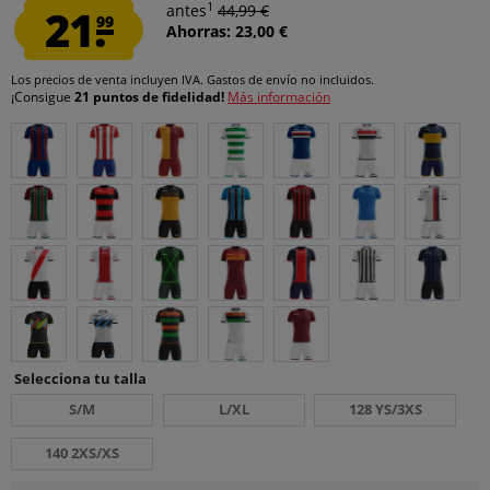
1
21.
antes
44,99 €
99
Ahorras: 23,00 €
Los precios de venta incluyen IVA.
Gastos de envío
no incluidos.
¡Consigue
21 puntos de fidelidad!
Más información
Selecciona tu talla
S/M
L/XL
128 YS/3XS
140 2XS/XS