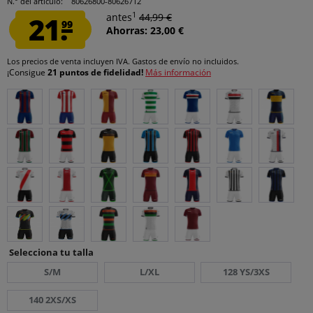
N.° del artículo:
80626800-80626712
1
21.
antes
44,99 €
99
Ahorras: 23,00 €
Los precios de venta incluyen IVA.
Gastos de envío
no incluidos.
¡Consigue
21 puntos de fidelidad!
Más información
Selecciona tu talla
S/M
L/XL
128 YS/3XS
140 2XS/XS