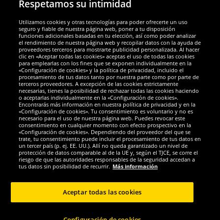
Respetamos su intimidad
Utilizamos cookies y otras tecnologías para poder ofrecerte un uso
Socios y seguridad
seguro y fiable de nuestra página web, poner a tu disposición
funciones adicionales basadas en tu elección, así como poder analizar
el rendimiento de nuestra página web y recopilar datos con la ayuda de
Galardones
proveedores terceros para mostrarte publicidad personalizada. Al hacer
clic en «Aceptar todas las cookies» aceptas el uso de todas las cookies
para emplearlas con los fines que se exponen individualmente en la
«Configuración de cookies» y la política de privacidad, incluido el
procesamiento de tus datos tanto por nuestra parte como por parte de
terceros proveedores. A excepción de las cookies estrictamente
necesarias, tienes la posibilidad de rechazar todas las cookies haciendo
o aceptarlas individualmente en la «Configuración de cookies».
Encontrarás más información en nuestra política de privacidad y en la
«Configuración de cookies». Tu consentimiento es voluntario y no es
necesario para el uso de nuestra página web. Puedes revocar este
consentimiento en cualquier momento con efecto prospectivo en la
«Configuración de cookies». Dependiendo del proveedor del que se
trate, tu consentimiento puede incluir el procesamiento de tus datos en
un tercer país (p. ej. EE. UU.). Allí no queda garantizado un nivel de
protección de datos comparable al de la UE y, según el TJCE, se corre el
Redes sociales
riesgo de que las autoridades responsables de la seguridad accedan a
tus datos sin posibilidad de recurrir.
Más información
Aceptar todas las cookies
Copyright © 2024 Sportspar GmbH, Gustav-Adolf-Ring 7, 04838 Eilenburg DE -
Configuración de cookies
Todos los derechos reservados