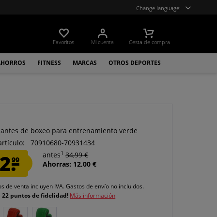
Change language:
Favoritos
Mi cuenta
Cesta de compra
AHORROS
FITNESS
MARCAS
OTROS DEPORTES
antes de boxeo para entrenamiento verde
artículo:
70910680-70931434
1
2.
antes
34,99 €
99
Ahorras: 12,00 €
os de venta incluyen IVA.
Gastos de envío
no incluidos.
e
22 puntos de fidelidad!
Más información