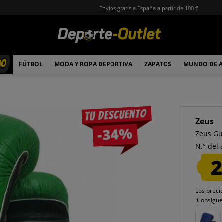
Envíos gratis a España a partir de 100 €
00
FÚTBOL
MODA Y ROPA DEPORTIVA
ZAPATOS
MUNDO DE 
Tu descuento
Zeus
-34%
Zeus Gu
N.° del 
2
Los preci
¡Consigu