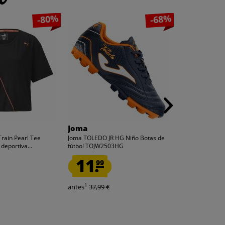
-80%
-68%
Joma
PUMA
rain Pearl Tee
Joma TOLEDO JR HG Niño Botas de
PUMA dryCELL T
deportiva...
fútbol TOJW2503HG
Mujer Camiseta 
11.
6.
99
99
1
1
antes
37,99 €
antes
35,00 €