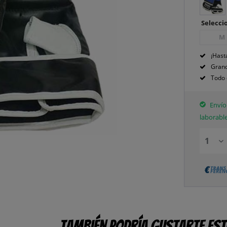
Seleccio
M
¡Hast
Grand
Todo 
Envío 
laborabl
También podría gustarte es