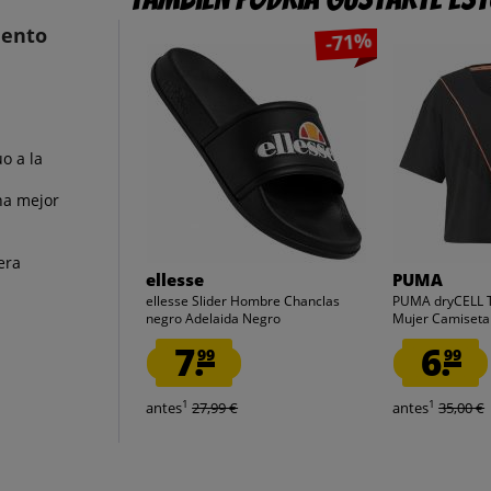
iento
-71%
o a la
na mejor
era
ellesse
PUMA
ellesse Slider Hombre Chanclas
PUMA dryCELL T
negro Adelaida Negro
Mujer Camiseta 
7.
6.
99
99
1
1
antes
27,99 €
antes
35,00 €