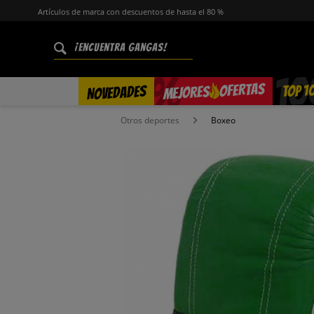
Artículos de marca con descuentos de hasta el 80 %
%
OFERTAS
TOP 1
NOVEDADES
MEJORES
Otros deportes
Boxeo