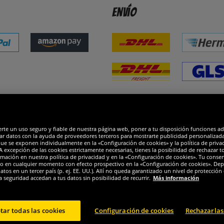
Envío
dones
R
erte un uso seguro y fiable de nuestra página web, poner a tu disposición funciones a
ar datos con la ayuda de proveedores terceros para mostrarte publicidad personalizada. 
que se exponen individualmente en la «Configuración de cookies» y la política de priva
 excepción de las cookies estrictamente necesarias, tienes la posibilidad de rechazar 
mación en nuestra política de privacidad y en la «Configuración de cookies». Tu consen
o en cualquier momento con efecto prospectivo en la «Configuración de cookies». Dep
os en un tercer país (p. ej. EE. UU.). Allí no queda garantizado un nivel de protección 
a seguridad accedan a tus datos sin posibilidad de recurrir.
Más información
tar todas las cookies
Configuración de cookies
Rechazarlas