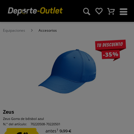
Equipaciones
Accesorios
Tu descuento
-35%
Zeus
Zeus Gorra de béisbol azul
N.° del artículo:
70220508-70220501
1
antes
9,99 €
49