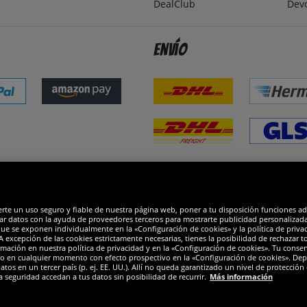
DealClub
Dev
Envío
dones
R
erte un uso seguro y fiable de nuestra página web, poner a tu disposición funciones a
ar datos con la ayuda de proveedores terceros para mostrarte publicidad personalizada. 
que se exponen individualmente en la «Configuración de cookies» y la política de priva
 excepción de las cookies estrictamente necesarias, tienes la posibilidad de rechazar 
mación en nuestra política de privacidad y en la «Configuración de cookies». Tu consen
o en cualquier momento con efecto prospectivo en la «Configuración de cookies». Dep
os en un tercer país (p. ej. EE. UU.). Allí no queda garantizado un nivel de protección 
a seguridad accedan a tus datos sin posibilidad de recurrir.
Más información