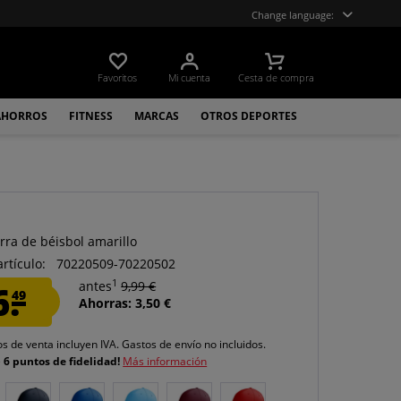
Change language:
Favoritos
Mi cuenta
Cesta de compra
AHORROS
FITNESS
MARCAS
OTROS DEPORTES
rra de béisbol amarillo
artículo:
70220509-70220502
1
6.
antes
9,99 €
49
Ahorras: 3,50 €
os de venta incluyen IVA.
Gastos de envío
no incluidos.
e
6 puntos de fidelidad!
Más información