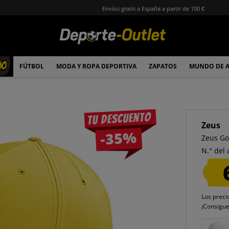
Envíos gratis a España a partir de 100 €
00
FÚTBOL
MODA Y ROPA DEPORTIVA
ZAPATOS
MUNDO DE 
Tu descuento
Zeus
-35%
Zeus Go
N.° del 
Los preci
¡Consigu