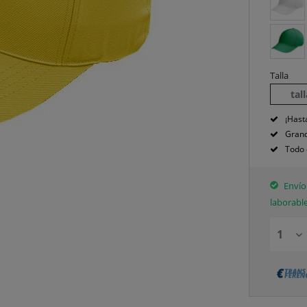
Talla
tal
¡Hast
Grand
Todo 
Envío 
laborabl