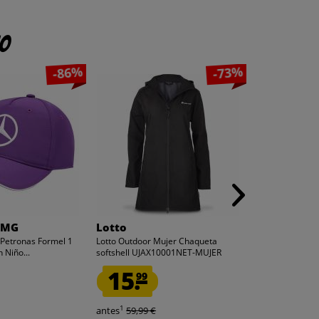
to
-86%
-73%
AMG
Lotto
ellesse
etronas Formel 1
Lotto Outdoor Mujer Chaqueta
ellesse Maller
 Niño...
softshell UJAX10001NET-MUJER
SHBA5035-Oliv
15.
5.
99
55
1
1
antes
59,99 €
antes
29,99 €