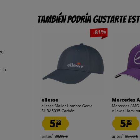
También podría gustarte es
-81%
vo
 la
ellesse
Mercedes 
ellesse Maller Hombre Gorra
Mercedes AMG P
SHBA5035-Carbón
x Lewis Hamilton
5.
5.
55
00
1
1
antes
29,99 €
antes
35,00 €