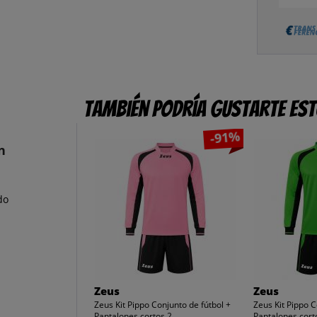
También podría gustarte es
-91%
n
do
Zeus
Zeus
Zeus Kit Pippo Conjunto de fútbol +
Zeus Kit Pippo C
Pantalones cortos 2...
Pantalones corto