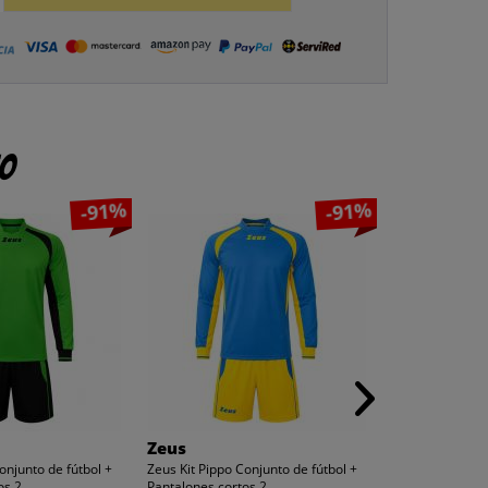
to
-91%
-91%
Zeus
Zeus
onjunto de fútbol +
Zeus Kit Pippo Conjunto de fútbol +
Zeus Mida Cami
s 2...
Pantalones cortos 2...