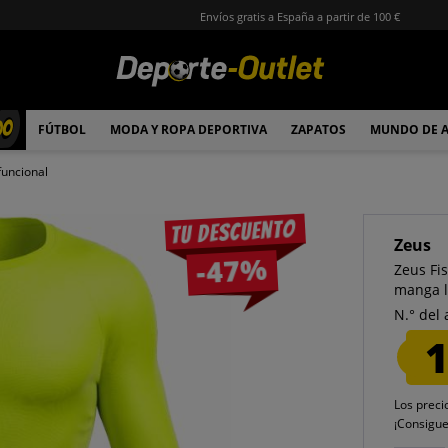
Envíos gratis a España a partir de 100 €
00
FÚTBOL
MODA Y ROPA DEPORTIVA
ZAPATOS
MUNDO DE 
funcional
Tu descuento
Zeus
-47%
Zeus Fi
manga l
N.° del 
1
Los preci
¡Consigu