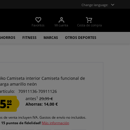
Change language:
Favoritos
Mi cuenta
Cesta de compra
AHORROS
FITNESS
MARCAS
OTROS DEPORTES
siko Camiseta interior Camiseta funcional de
arga amarillo neón
artículo:
70911136-70911126
1
5.
antes
29,99 €
99
Ahorras: 14,00 €
os de venta incluyen IVA.
Gastos de envío
no incluidos.
e
15 puntos de fidelidad!
Más información