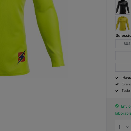
Seleccio
3XS
¡Hast
Grand
Todo 
Envío 
laborabl