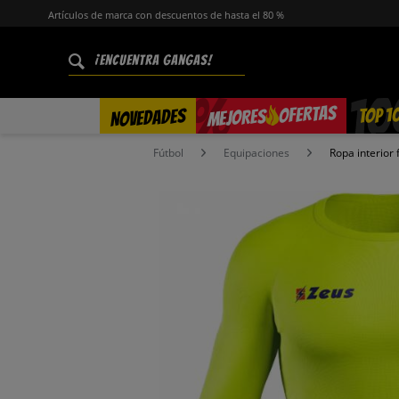
Artículos de marca con descuentos de hasta el 80 %
%
OFERTAS
TOP 1
NOVEDADES
MEJORES
Fútbol
Equipaciones
Ropa interior 