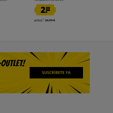
2.
9.
99
99
1
1
antes
34,99 €
antes
32,99 €