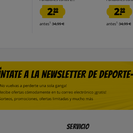
2.
2.
99
99
1
1
antes
34,99 €
antes
34,99 €
Servicio