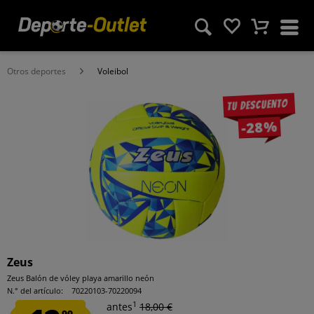
Otros deportes
Voleibol
Tu descuento
-28%
Zeus
Zeus Balón de vóley playa amarillo neón
N.° del artículo:
70220103-70220094
1
antes
18,00 €
99