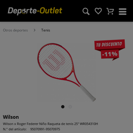
Otros deportes
Tenis
Tu descuento
-11%
Wilson
Wilson x Roger Federer Niño Raqueta de tenis 25'' WR054310H
N.° del artículo:
95070991-95070975