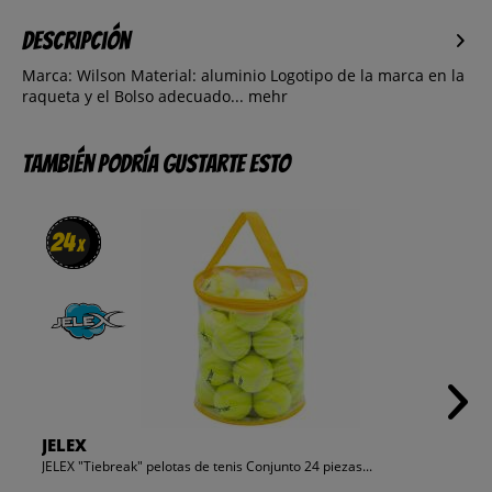
Descripción
Marca: Wilson Material: aluminio Logotipo de la marca en la
raqueta y el Bolso adecuado...
mehr
También podría gustarte esto
24
24
x
x
JELEX
JELEX "Tiebreak" pelotas de tenis Conjunto 24 piezas...