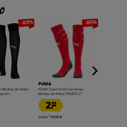
to
-83%
-85%
PUMA
PUMA
A Medias de fútbol
PUMA Team Final Calcetines
Italia FIGC PUM
ación...
Medias de fútbol 703452-21
de tercera equip
2.
2.
99
99
1
1
antes
19,95 €
antes
17,95 €