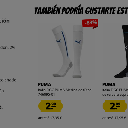
También podría gustarte es
ción
-83%
odón, 2%
acolchado
PUMA
PUMA
Italia FIGC PUMA Medias de fútbol
Italia FIGC PUM
ión
746095-01
de tercera equip
2.
2.
99
99
é.
1
1
antes
17,95 €
antes
17,95 €