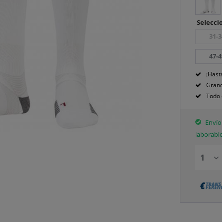
Seleccio
31-3
47-4
¡Hast
Grand
Todo 
Envío 
laborabl