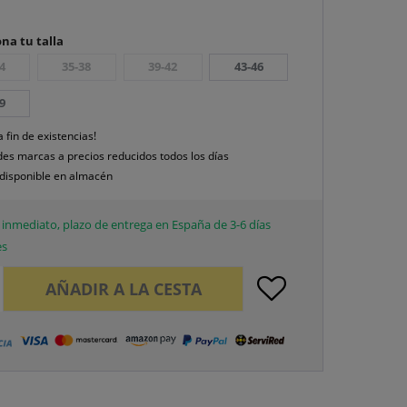
na tu talla
4
35-38
39-42
43-46
9
a fin de existencias!
es marcas a precios reducidos todos los días
disponible en almacén
inmediato, plazo de entrega en España de 3-6 días
es
AÑADIR A LA CESTA