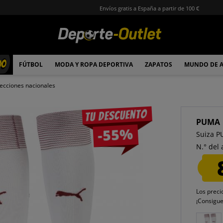
Envíos gratis a España a partir de 100 €
00
FÚTBOL
MODA Y ROPA DEPORTIVA
ZAPATOS
MUNDO DE 
ecciones nacionales
Tu descuento
PUMA
-55%
Suiza P
N.° del 
Los preci
¡Consigu