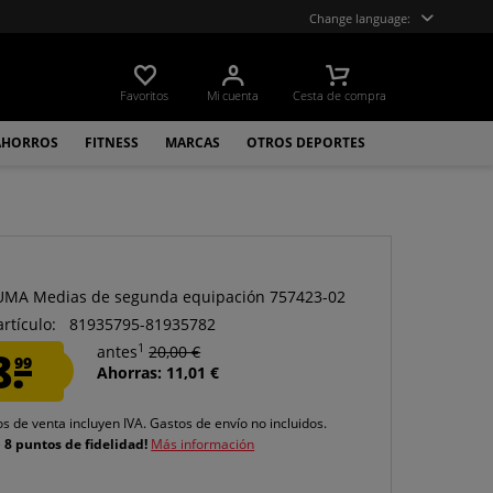
Change language:
Favoritos
Mi cuenta
Cesta de compra
AHORROS
FITNESS
MARCAS
OTROS DEPORTES
UMA Medias de segunda equipación 757423-02
artículo:
81935795-81935782
1
8.
antes
20,00 €
99
Ahorras: 11,01 €
os de venta incluyen IVA.
Gastos de envío
no incluidos.
e
8 puntos de fidelidad!
Más información