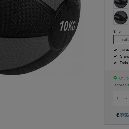
Talla
tal
¡Hast
Grand
Todo 
Envío 
laborabl