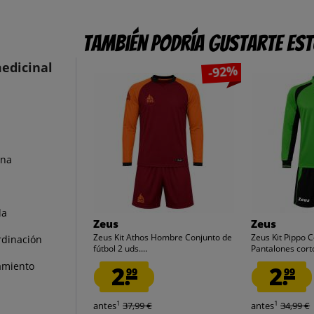
También podría gustarte es
edicinal
-92%
una
la
Zeus
Zeus
Zeus Kit Athos Hombre Conjunto de
Zeus Kit Pippo C
ordinación
fútbol 2 uds....
Pantalones corto
amiento
2.
2.
99
99
1
1
antes
37,99 €
antes
34,99 €