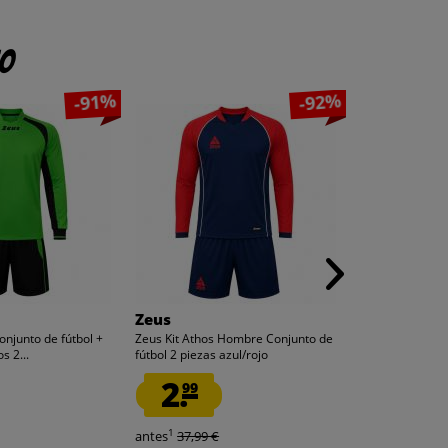
to
-91%
-92%
Zeus
Joma
onjunto de fútbol +
Zeus Kit Athos Hombre Conjunto de
Joma TOLEDO JR
s 2...
fútbol 2 piezas azul/rojo
fútbol con suela.
2.
9.
99
99
1
1
antes
37,99 €
antes
37,99 €