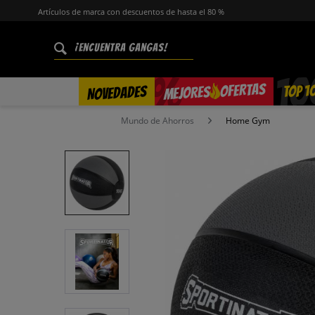
Artículos de marca con descuentos de hasta el 80 %
%
OFERTAS
TOP 1
NOVEDADES
MEJORES
Mundo de Ahorros
Home Gym