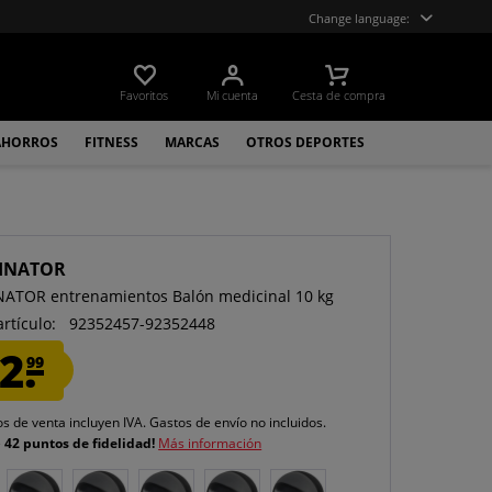
Change language:
Favoritos
Mi cuenta
Cesta de compra
AHORROS
FITNESS
MARCAS
OTROS DEPORTES
INATOR
ATOR entrenamientos Balón medicinal 10 kg
artículo:
92352457-92352448
2.
99
os de venta incluyen IVA.
Gastos de envío
no incluidos.
e
42 puntos de fidelidad!
Más información