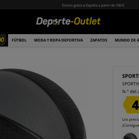
Envíos gratis a España a partir de 100 €
00
FÚTBOL
MODA Y ROPA DEPORTIVA
ZAPATOS
MUNDO DE 
SPORT
SPORTIN
N.° del 
4
Los preci
¡Consigu