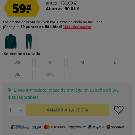
1
59.
antes
150,00 €
99
Ahorras: 90,01 €
Los precios de venta incluyen IVA.
Gastos de envío
no incluidos.
¡Consigue
59 puntos de fidelidad!
Más información
Selecciona tu talla
XS
S
M
L
XL
2XL
Envío inmediato, plazo de entrega en España de 3-6
días laborables
AÑADIR A LA CESTA