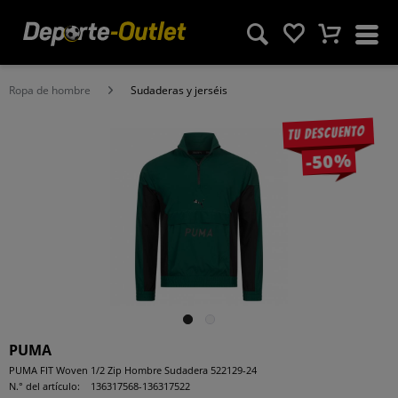
Ropa de hombre
Sudaderas y jerséis
Tu descuento
-50%
PUMA
PUMA FIT Woven 1/2 Zip Hombre Sudadera 522129-24
N.° del artículo:
136317568-136317522