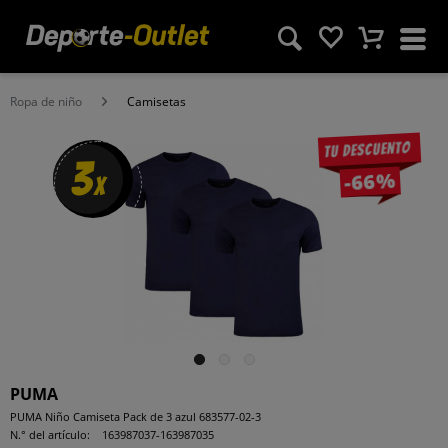
Ropa de niño
Camisetas
Tu descuento
3
-66%
x
PUMA
PUMA Niño Camiseta Pack de 3 azul 683577-02-3
N.° del artículo:
163987037-163987035