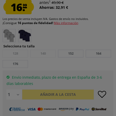
1
16.
antes
49,90 €
99
Ahorras: 32,91 €
Los precios de venta incluyen IVA.
Gastos de envío
no incluidos.
¡Consigue
16 puntos de fidelidad!
Más información
Selecciona tu talla
128
140
152
164
176
Envío inmediato, plazo de entrega en España de 3-6
días laborables
AÑADIR A LA CESTA