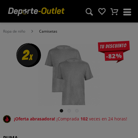
Ropa de niño
Camisetas
Tu descuento
2
-82%
x
¡Oferta abrasadora!
¡Comprada
102
veces en 24 horas!