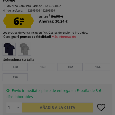
PUMA
PUMA Niño Camiseta Pack de 2 683577-01-2
N.° del artículo:
162395905-162395899
1
6.
antes
36,90 €
66
Ahorras: 30,24 €
Los precios de venta incluyen IVA.
Gastos de envío
no incluidos.
¡Consigue
6 puntos de fidelidad!
Más información
Selecciona tu talla
128
140
152
164
176
Envío inmediato, plazo de entrega en España de 3-6
días laborables
AÑADIR A LA CESTA