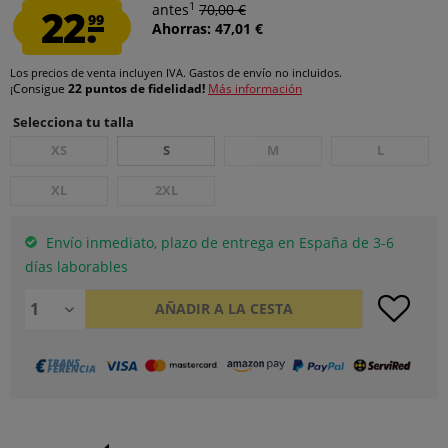
1
22.
antes
70,00 €
99
Ahorras: 47,01 €
Los precios de venta incluyen IVA.
Gastos de envío
no incluidos.
¡Consigue
22 puntos de fidelidad!
Más información
Selecciona tu talla
XS
S
M
L
XL
2XL
Envío inmediato, plazo de entrega en España de 3-6
días laborables
AÑADIR A LA CESTA