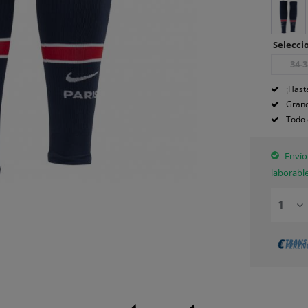
Seleccio
34-3
¡Hast
Grand
Todo 
Envío 
laborabl