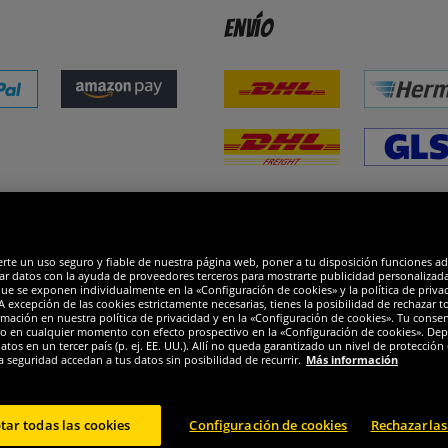
Envío
dones
R
erte un uso seguro y fiable de nuestra página web, poner a tu disposición funciones a
ar datos con la ayuda de proveedores terceros para mostrarte publicidad personalizada. 
que se exponen individualmente en la «Configuración de cookies» y la política de priva
 excepción de las cookies estrictamente necesarias, tienes la posibilidad de rechazar 
mación en nuestra política de privacidad y en la «Configuración de cookies». Tu consen
o en cualquier momento con efecto prospectivo en la «Configuración de cookies». Dep
os en un tercer país (p. ej. EE. UU.). Allí no queda garantizado un nivel de protección 
a seguridad accedan a tus datos sin posibilidad de recurrir.
Más información
tar todas las cookies
Configuración de cookies
Rechazarlas