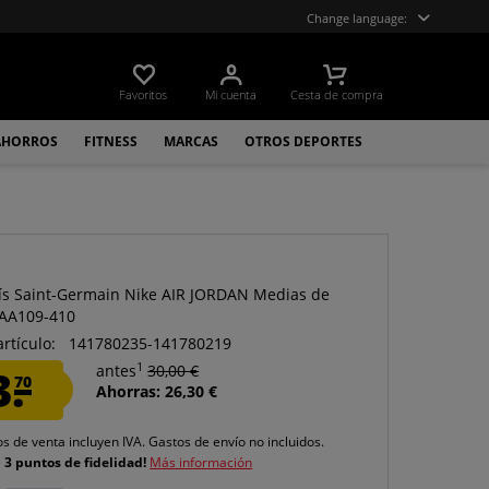
Change language:
Favoritos
Mi cuenta
Cesta de compra
AHORROS
FITNESS
MARCAS
OTROS DEPORTES
ís Saint-Germain Nike AIR JORDAN Medias de
PAA109-410
artículo:
141780235-141780219
1
3.
antes
30,00 €
70
Ahorras: 26,30 €
os de venta incluyen IVA.
Gastos de envío
no incluidos.
e
3 puntos de fidelidad!
Más información