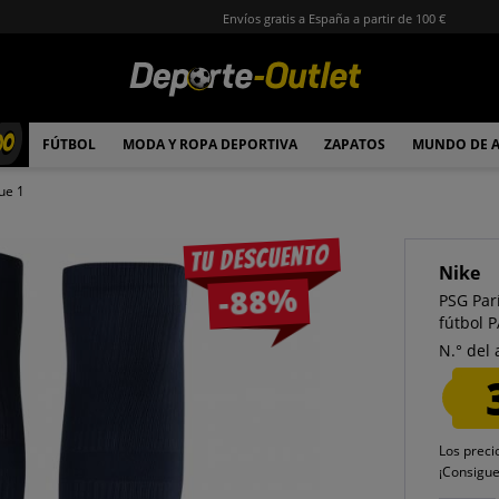
Envíos gratis a España a partir de 100 €
00
FÚTBOL
MODA Y ROPA DEPORTIVA
ZAPATOS
MUNDO DE 
ue 1
Tu descuento
Nike
-88%
PSG Par
fútbol 
N.° del 
Los preci
¡Consigu