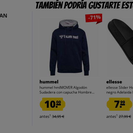
También podría gustarte es
DAN
-71%
hummel
ellesse
hummel hmlMOVER Algodón
ellesse Slider 
Sudadera con capucha Hombre...
negro Adelaida
10.
7.
00
99
1
1
antes
34,95 €
antes
27,99 €