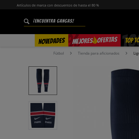
Artículos de marca con descuentos de hasta el 80 %
%
OFERTAS
TOP 1
NOVEDADES
MEJORES
Fútbol
Tienda para aficionados
Lig